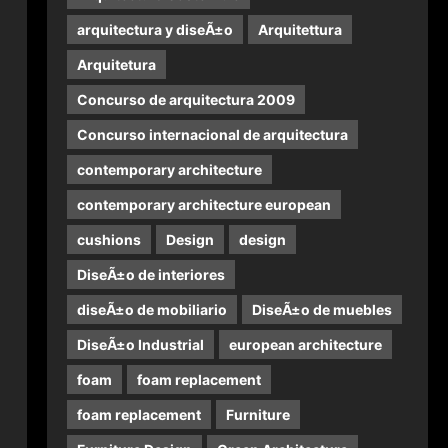
arquitectura y diseÃ±o
Arquitettura
Arquitetura
Concurso de arquitectura 2009
Concurso internacional de arquitectura
contemporary architecture
contemporary architecture european
cushions
Design
design
DiseÃ±o de interiores
diseÃ±o de mobiliario
DiseÃ±o de muebles
DiseÃ±o Industrial
european architecture
foam
foam replacement
foam replacement
Furniture