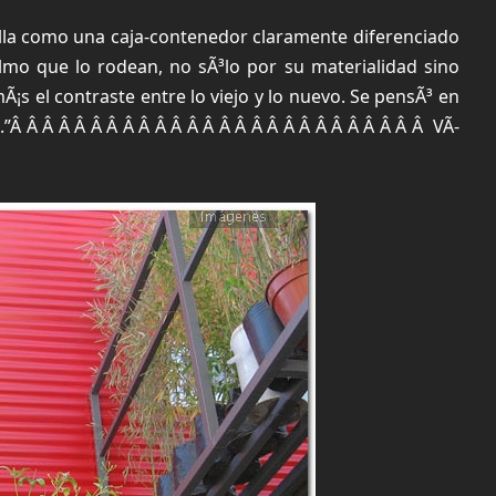
lla como una caja-contenedor claramente diferenciado
elmo que lo rodean, no sÃ³lo por su materialidad sino
¡s el contraste entre lo viejo y lo nuevo. Se pensÃ³ en
.”Â Â Â Â Â Â Â Â Â Â Â Â Â Â Â Â Â Â Â Â Â Â Â Â Â Â VÃ­