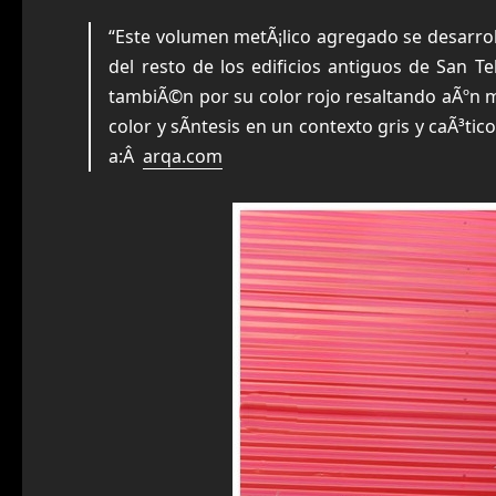
“Este volumen metÃ¡lico agregado se desarro
del resto de los edificios antiguos de San T
tambiÃ©n por su color rojo resaltando aÃºn mÃ
color y sÃ­ntesis en un contexto gris y caÃ³tico
a:Â
arqa.com