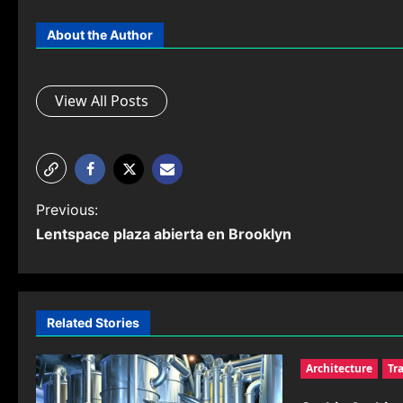
About the Author
View All Posts
P
Previous:
Lentspace plaza abierta en Brooklyn
o
s
t
Related Stories
n
Architecture
Tr
a